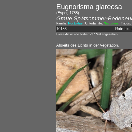
Eugnorisma glareosa
(Esper, 1788)
Graue Spätsommer-Bodeneu
Familie:
Noctuidae
Unterfamilie:
Noctuinae
Tribus:
10156
Rote Lis
Diese Art wurde bisher 237 Mal angesehen.
Abseits des Lichts in der Vegetation.