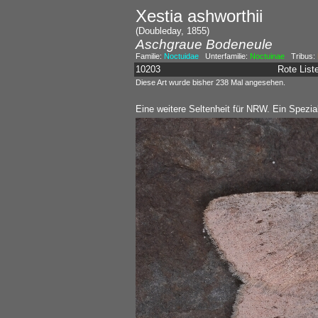
Xestia ashworthii
(Doubleday, 1855)
Aschgraue Bodeneule
Familie:
Noctuidae
Unterfamilie:
Noctuinae
Tribus:
10203
Rote Lis
Diese Art wurde bisher 238 Mal angesehen.
Eine weitere Seltenheit für NRW. Ein Spezia