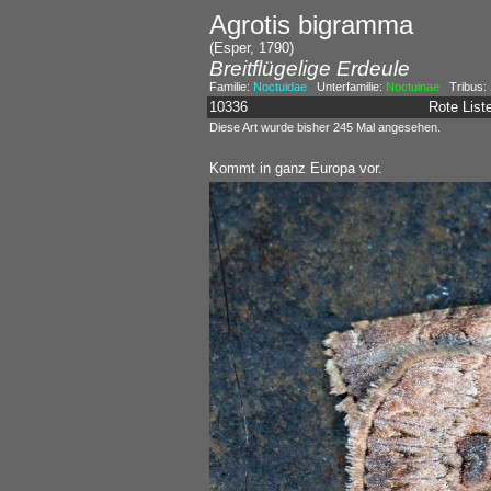
Agrotis bigramma
(Esper, 1790)
Breitflügelige Erdeule
Familie:
Noctuidae
Unterfamilie:
Noctuinae
Tribus:
10336
Rote Lis
Diese Art wurde bisher 245 Mal angesehen.
Kommt in ganz Europa vor.