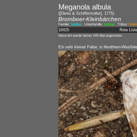
Meganola albula
([Denis & Schiffermüller], 1775)
Brombeer-Kleinbärchen
Familie:
Nolidae
Unterfamilie:
Nolinae
Tribus:
Nolini
10425
Rote Lis
Diese Art wurde bisher 245 Mal angesehen.
Ein sehr kleiner Falter, in Nordrhein-Westfal