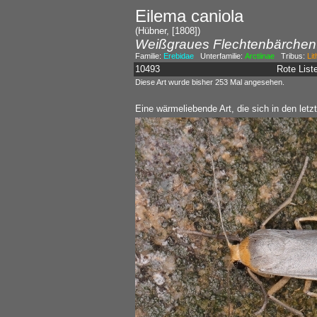
Eilema caniola
(Hübner, [1808])
Weißgraues Flechtenbärchen
Familie:
Erebidae
Unterfamilie:
Arctiinae
Tribus:
Lit
10493
Rote Lis
Diese Art wurde bisher 253 Mal angesehen.
Eine wärmeliebende Art, die sich in den let