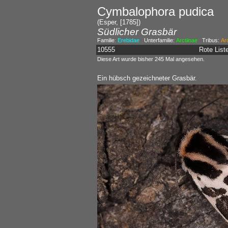
Cymbalophora pudica
(Esper, [1785])
Südlicher Grasbär
Familie:
Erebidae
Unterfamilie:
Arctiinae
Tribus:
Arc
10555
Rote Lis
Diese Art wurde bisher 245 Mal angesehen.
Ein hübsch gezeichneter Grasbär.