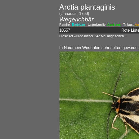
Arctia plantaginis
(Linnaeus, 1758)
Wegerichbär
Familie:
Erebidae
Unterfamilie:
Arctiinae
Tribus:
Arc
10557
Rote Lis
Diese Art wurde bisher 242 Mal angesehen.
In Nordrhein-Westfalen sehr selten geworden