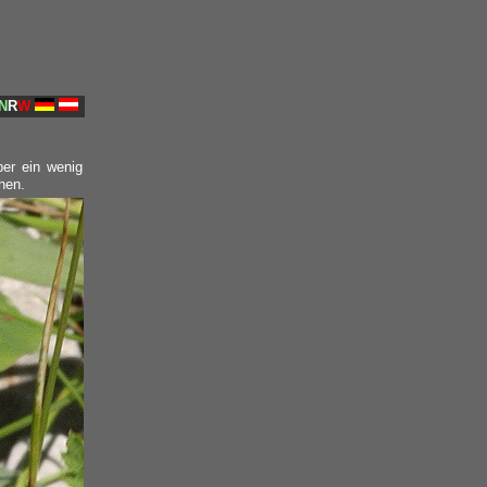
N
R
W
er ein wenig
hen.