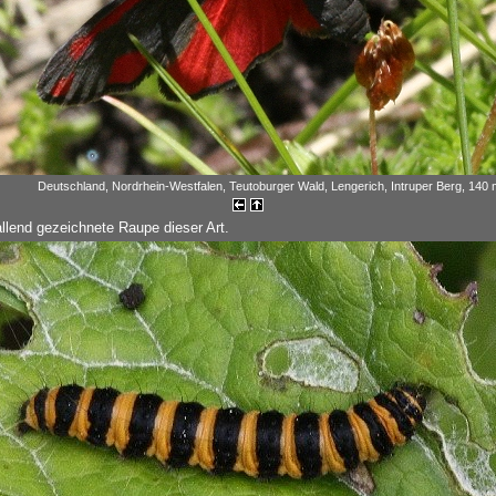
Deutschland, Nordrhein-Westfalen, Teutoburger Wald, Lengerich, Intruper Berg, 140 
allend gezeichnete Raupe dieser Art.