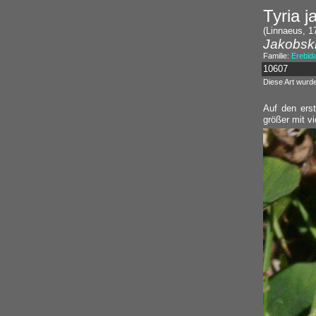
Tyria 
(Linnaeus, 1
Jakobsk
Familie:
Erebid
10607
Diese Art wurd
Auf den ers
größer mit vi