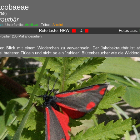
jacobaeae
758)
rautbär
ae
Unterfamilie:
Arctiinae
Tribus:
Arctiini
Rote Liste: NRW:
D:
Fotos aus:
e bisher 285 Mal angesehen.
ten Blick mit einem Widderchen zu verwechseln. Der Jakobskrautbär ist ab
el breiteren Flügeln und nicht so ein "ruhiger" Blütenbesucher wie die Widderc