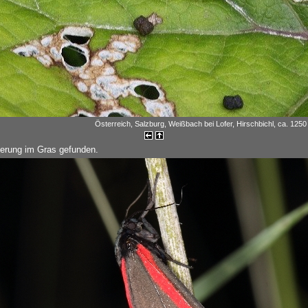
Österreich, Salzburg, Weißbach bei Lofer, Hirschbichl, ca. 1250 
erung im Gras gefunden.