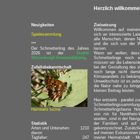
Herzlich willkomme
Neuigkeiten
Zielsetzung
Willkommen auf meinen 
Spielesammlung
sich an interessierte La
alle Menschen, denen N
***
und die sich von der We
Der Schmetterling des Jahres
lassen.
2026 ist der
Dunkle
Wenn wir wollen, dass
Wiesenknopf-Ameisenbläuling
.
Schmetterlinge noch 
müssen wir die Lebensrä
Zufallsbekanntschaft
bei der Gestaltung des 
noch lange nicht dami
Klimawandels zu bekämpf
Umweltschutz ist es jedo
die Natur nahe zu bring
kleinen Beitrag leisten.
Hier entsteht - parallel z
Schmetterlingssammlu
Hamearis lucina
Schmetterlingsfauna Nor
von mir für Nordrhein
wurden, sind in der Naviga
Statistik
der Familien und auf
Arten und Unterarten:
1210
gekennzeichnet. Zusätzlic
davon
auf meinen Exkursionen 
Tagfalter:
247
meiner Heimatstadt - M