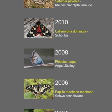
Saturnia pavonia -
Kleines Nachtpfauenauge
2010
Callimorpha dominula -
Schönbär
2008
Plebeius argus -
Argusbläuling
2006
Papilio machaon machaon
Schwalbenschwanz