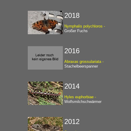
2018
Nymphalis polychloros -
Großer Fuchs
2016
Abraxas grossulariata -
Stachelbeerspanner
2014
Hyles euphorbiae -
Wolfsmilchschwärmer
2012